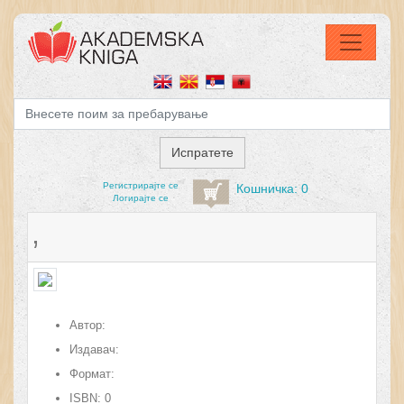
Регистрирајтe се
Кошничка: 0
Логирајте се
,
Автор:
Издавач:
Формат:
ISBN:
0