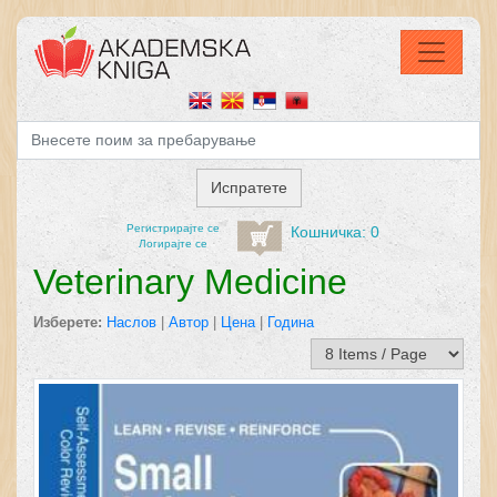
Регистрирајтe се
Кошничка: 0
Логирајте се
Veterinary Medicine
Изберете:
Наслов
|
Автор
|
Цена
|
Година