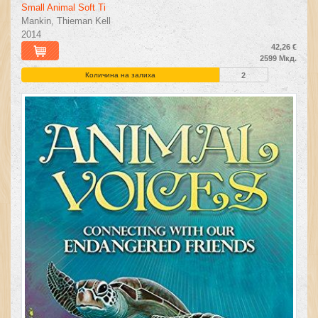
Small Animal Soft Ti
Mankin, Thieman Kell
2014
42,26 €
2599 Мкд.
Количина на залиха
2