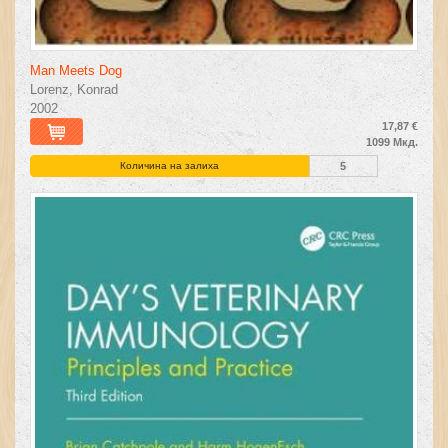
Man Meets Dog
Lorenz, Konrad
2002
17,87 €
1099 Мкд.
Количина на залиха
5