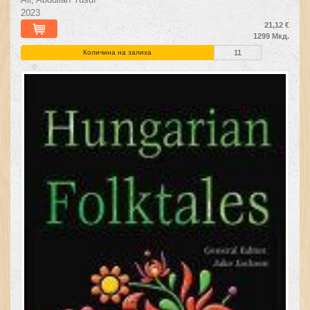
2023
21,12 €
1299 Мкд.
Количина на залиха
11