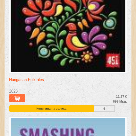
Hungarian Folktales
-
2023
11,37 €
699 Мкд.
Количина на залиха
4