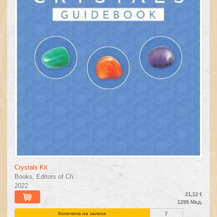
Crystals Kit
Books, Editors of Ch
2022
21,12 €
1299 Мкд.
Количина на залиха
7