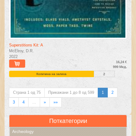
Superstitions Kit: A
McElroy, D.R.
2022
16,24 €
999 Мкд.
Количина на залиха
2
Страна 1 од 75
Прикажани 1 до 8 од 599
1
2
3
4
…
»
»»
Поткатегории
Archeology