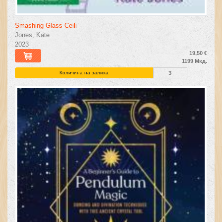
Smashing Glass Ceili
Jones, Kate
2023
19,50 €
1199 Мкд.
Количина на залиха
3