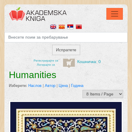
Регистрирајтe се
Кошничка: 0
Логирајте се
Humanities
Изберете:
Наслов
|
Автор
|
Цена
|
Година