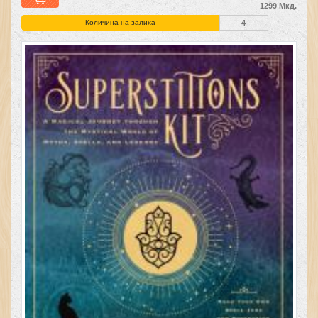
1299 Мкд.
Количина на залиха
4