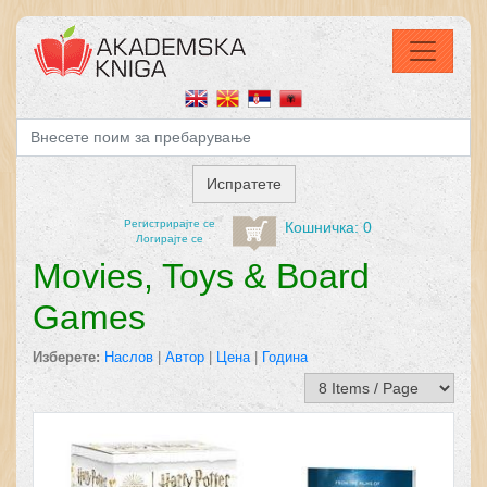
Регистрирајтe се
Кошничка: 0
Логирајте се
Movies, Toys & Board
Games
Изберете:
Наслов
|
Автор
|
Цена
|
Година