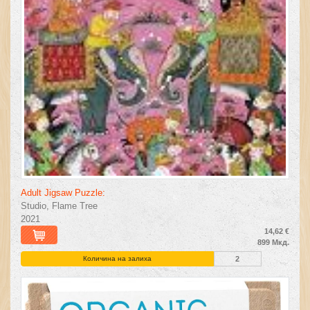
Adult Jigsaw Puzzle:
Studio, Flame Tree
2021
14,62 €
899 Мкд.
Количина на залиха
2