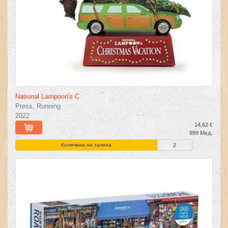
National Lampoon's C
Press, Running
2022
14,62 €
899 Мкд.
Количина на залиха
2