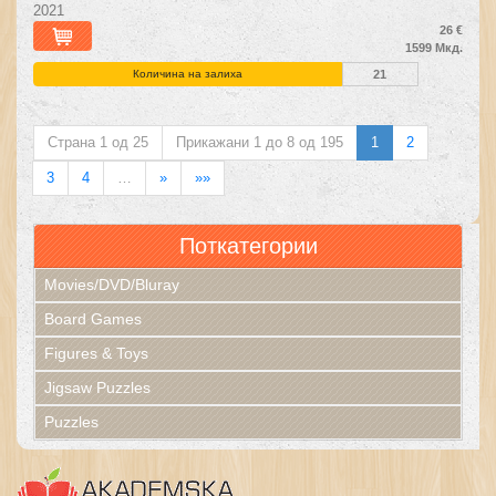
2021
26 €
1599 Мкд.
Количина на залиха
21
Страна 1 од 25
Прикажани 1 до 8 од 195
1
2
3
4
…
»
»»
Поткатегории
Movies/DVD/Bluray
Board Games
Figures & Toys
Jigsaw Puzzles
Puzzles