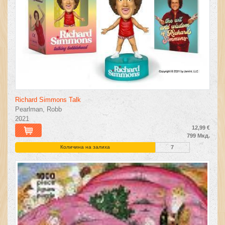
Richard Simmons Talk
Pearlman, Robb
2021
12,99 €
799 Мкд.
Количина на залиха
7