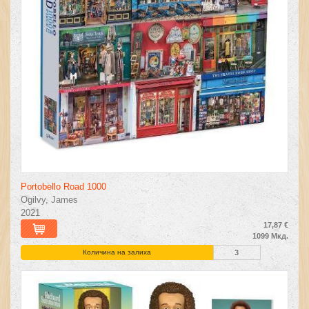
Portobello Road 1000
Ogilvy, James
2021
17,87 €
1099 Мкд.
Количина на залиха
3