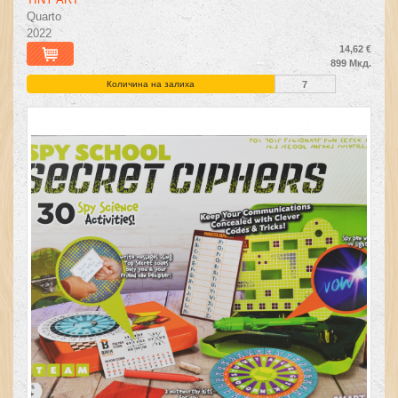
Quarto
2022
14,62 €
899 Мкд.
Количина на залиха
7