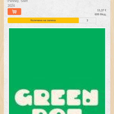
Penney, Steff
2024
11,37 €
699 Мкд.
Количина на залиха
3