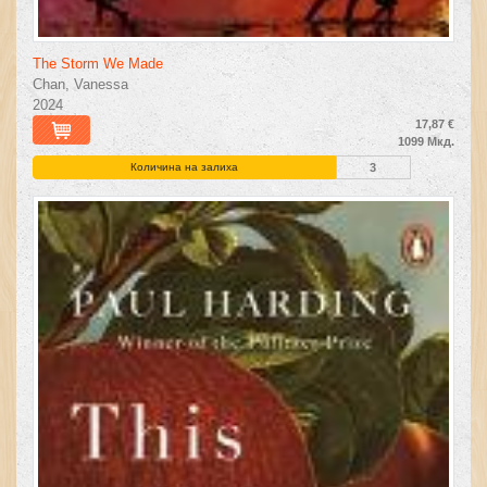
The Storm We Made
Chan, Vanessa
2024
17,87 €
1099 Мкд.
Количина на залиха
3