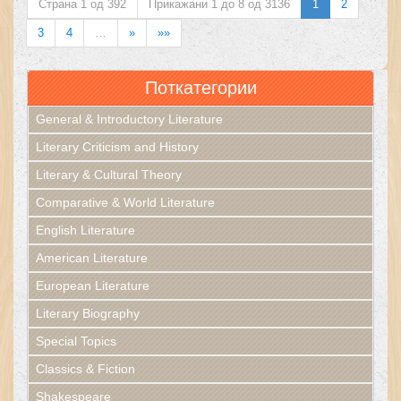
Страна 1 од 392
Прикажани 1 до 8 од 3136
1
2
3
4
…
»
»»
Поткатегории
General & Introductory Literature
Literary Criticism and History
Literary & Cultural Theory
Comparative & World Literature
English Literature
American Literature
European Literature
Literary Biography
Special Topics
Classics & Fiction
Shakespeare