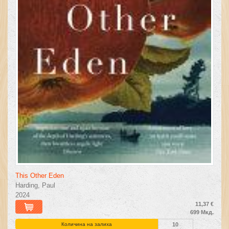
This Other Eden
Harding, Paul
2024
11,37 €
699 Мкд.
Количина на залиха
10