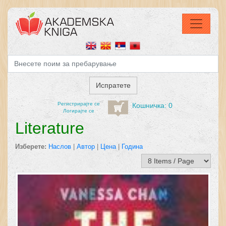
Регистрирајтe се
Кошничка: 0
Логирајте се
Literature
Изберете:
Наслов
|
Автор
|
Цена
|
Година