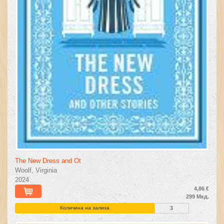
The New Dress and Ot
Woolf, Virginia
2024
4,86 €
299 Мкд.
Количина на залиха
3