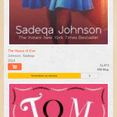
The House of Eve
Johnson, Sadeqa
2024
11,37 €
699 Мкд.
Количина на залиха
3