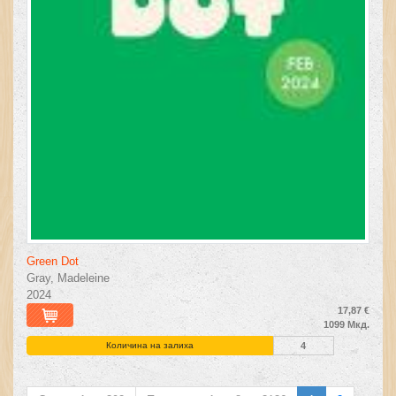
Green Dot
Gray, Madeleine
2024
17,87 €
1099 Мкд.
Количина на залиха
4