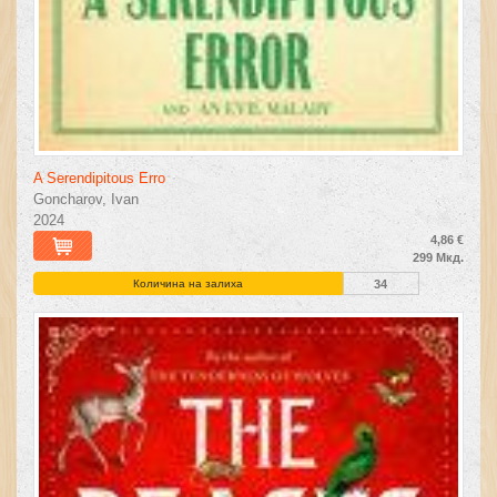
A Serendipitous Erro
Goncharov, Ivan
2024
4,86 €
299 Мкд.
Количина на залиха
34