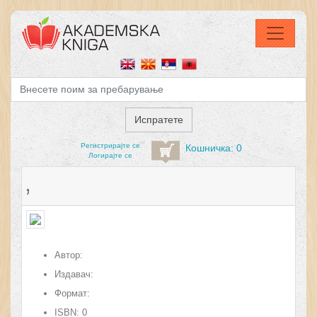
Регистрирајтe се
Кошничка: 0
Логирајте се
,
Автор:
Издавач:
Формат:
ISBN:
0