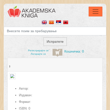
Регистрирајтe се
Кошничка: 0
Логирајте се
,
Автор:
Издавач:
Формат:
ISBN:
0